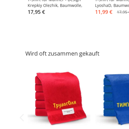
Krepkiy Olezhik, Baumwolle,
LyoshaD, Baumwol
Größe 3XL
17,95 €
11,99 €
17,95 
Wird oft zusammen gekauft