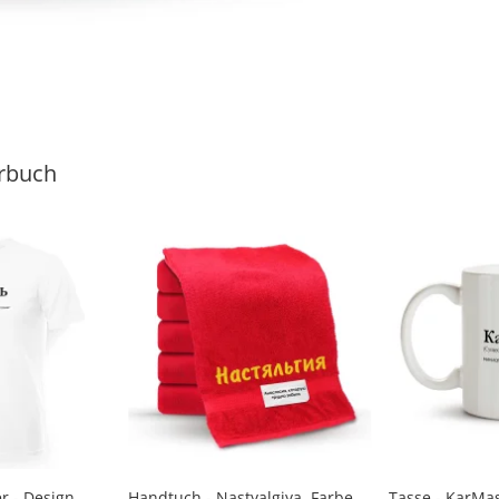
rbuch
r - Design
Handtuch - Nastyalgiya, Farbe
Tasse - KarMa