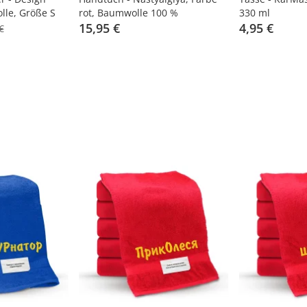
le, Größe S
rot, Baumwolle 100 %
330 ml
15,95 €
4,95 €
€