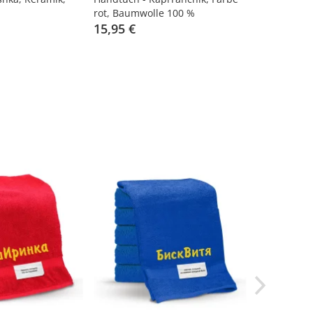
rot, Baumwolle 100 %
dunkelblau
15,95 €
15,95 €