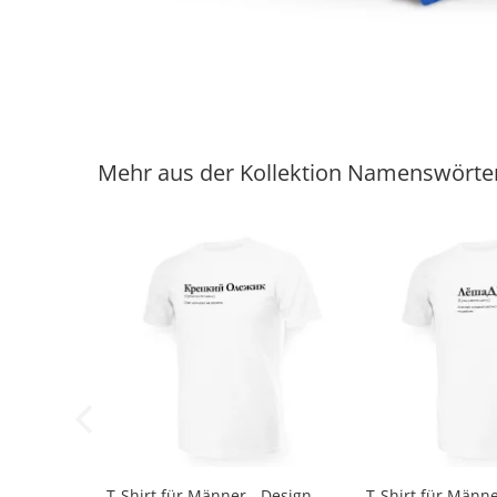
Mehr aus der Kollektion Namenswörte
-33%
T-Shirt für Männer - Design
T-Shirt für Männe