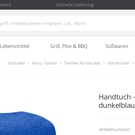
rvice
Schnelle Lieferung
Lebensmittel
Grill, Plov & BBQ
Süßwaren
Startseite
Haus / Garten
Textilien für das Bad
Handtücher
Handtuch -
dunkelblau
Artikelnummer: