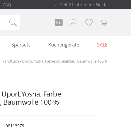
FAQ
Seit 21 Jahren für Sie da
RU
Sparsets
Küchengeräte
SALE
Handtuch - UporLYosha, Farbe dunkelblau, Baumwolle 100 %
 UporLYosha, Farbe
, Baumwolle 100 %
08113979