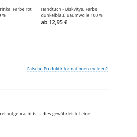
rinka, Farbe rot,
Handtuch - BiskVitya, Farbe
Handtuch - 
0 %
dunkelblau, Baumwolle 100 %
rot, Baumwo
ab 12,95 €
ab 12,95 
Falsche Produktinformationen melden?
 aufgebracht ist – dies gewährleistet eine