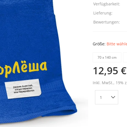
Verfügbarkeit:
Lieferung:
Bewertungen:
Größe:
Bitte wähl
70 х 140 cm
12,95 €
Inkl. MwSt., 19% z