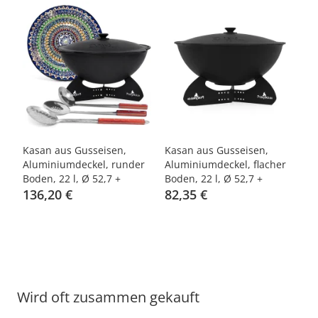
-25%
-25%
Kasan aus Gusseisen,
Kasan aus Gusseisen,
Sc
r
Aluminiumdeckel, runder
Aluminiumdeckel, flacher
Boden, 22 l, Ø 52,7 +
Boden, 22 l, Ø 52,7 +
ör
Untersetzer + Lagan Ø 42
136,20 €
Untergestell + Griff +
82,35 €
a
cm + Küchenzubehör
Spender
Wird oft zusammen gekauft