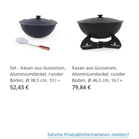
-30%
-20%
-
Set - Kasan aus Gusseisen,
Kasan aus Gusseisen,
Ka
r
Aluminiumdeckel, runder
Aluminiumdeckel, runder
Al
Boden, Ø 38,5 cm, 10 l +
Boden, Ø 46,5 cm, 16 l +
Bo
Schaumlöffel, 48 cm
52,43 €
Untersetzer + Griff +
79,84 €
Un
8
Spender
S
Falsche Produktinformationen melden?