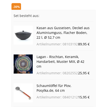
-30%
Set besteht aus:
Kasan aus Gusseisen, Deckel aus
Aluminiumguss, Flacher Boden,
22 l, Ø 52,7 cm
Artikelnummer: 08103192
89,95 €
Lagan - Risсhtan, Keramik,
Handarbeit, Muster MIX, Ø 42
cm
Artikelnummer: 08202552
25,95 €
Schaumlöffel für Plov,
Posylka.de, 64 cm
Artikelnummer: 08401212
15,95 €