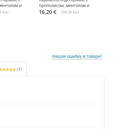
ментолом и
прополисом, ментолом и
, 19 г х 2 шт.
мелиссой , Eleo, 19 г х 8 шт.
16,20 €
от 2,14 €
8 €/кг
106,58 €/кг
Нашли ошибку в товаре?
(3)