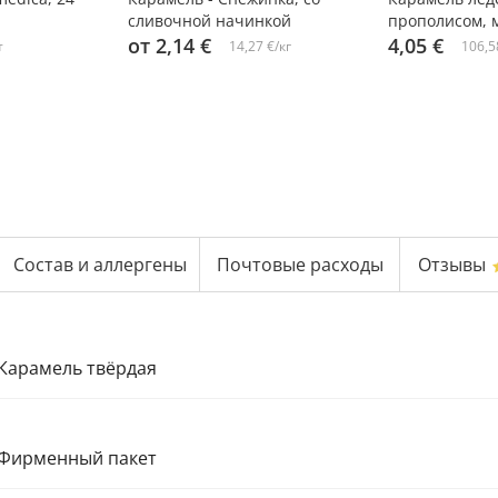
сливочной начинкой
прополисом, 
от 2,14 €
мелиссой , Eleo
4,05 €
т
14,27 €/кг
106,5
Состав и аллергены
Почтовые расходы
Отзывы
Карамель твёрдая
Фирменный пакет