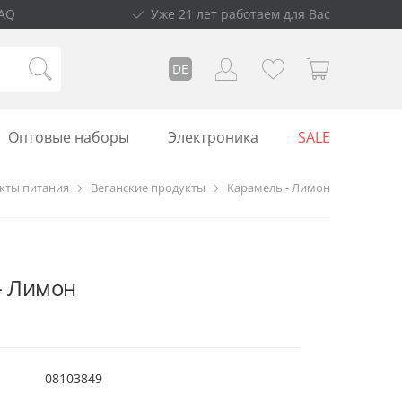
AQ
Уже 21 лет работаем для Вас
DE
Оптовые наборы
Электроника
SALE
кты питания
Веганские продукты
Карамель - Лимон
- Лимон
08103849