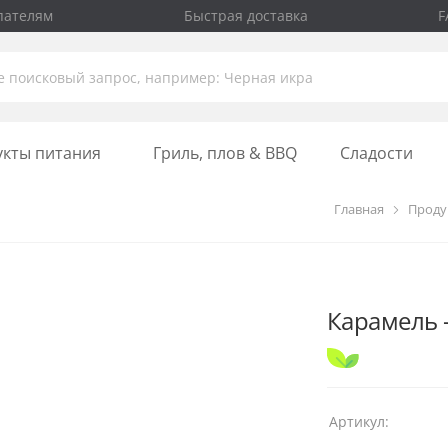
пателям
Быстрая доставка
F
укты питания
Гриль, плов & BBQ
Сладости
Главная
Проду
Карамель 
Артикул: