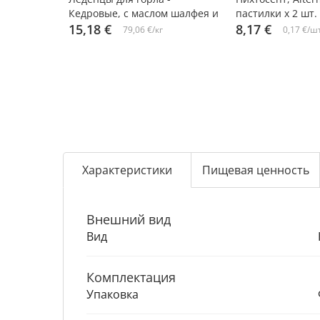
Кедровые, с маслом шалфея и
пастилки х 2 шт.
прополисом, Радоград, 3,2 г х
15,18 €
8,17 €
79,06 €/кг
0,17 €/ш
10 шт. х 6 упаковок
Характеристики
Пищевая ценность
Внешний вид
Вид
Комплектация
Упаковка