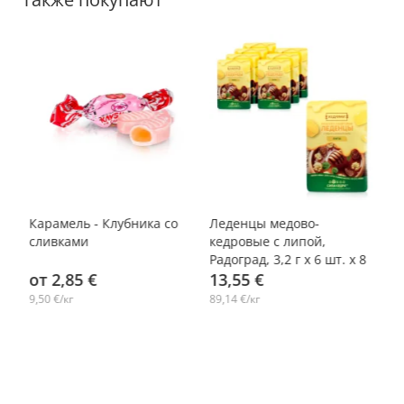
-14%
Карамель - Клубника со
Леденцы медово-
Ка
сливками
кедровые с липой,
с
Радоград, 3,2 г х 6 шт. х 8
от 2,85 €
упаковок
13,55 €
о
9,50 €/кг
89,14 €/кг
14