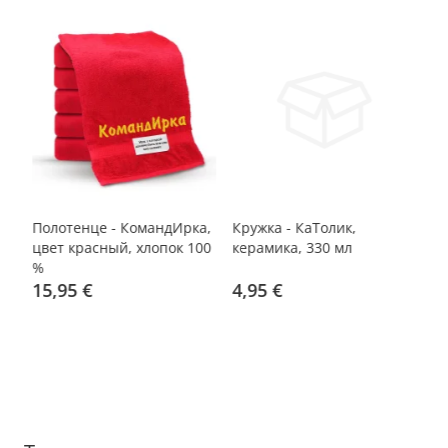
Полотенце - КомандИрка,
Кружка - КаТолик,
По
цвет красный, хлопок 100
керамика, 330 мл
цв
%
%
15,95 €
4,95 €
1