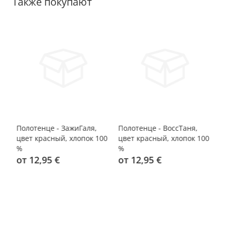
Также покупают
т
Полотенце - ЗажиГаля,
Полотенце - ВоссТаня,
По
цвет красный, хлопок 100
цвет красный, хлопок 100
цв
%
%
%
от 12,95 €
от 12,95 €
о