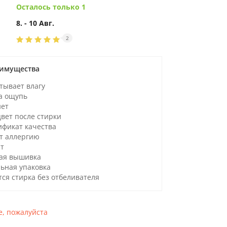
Осталось только 1
8. - 10 Авг.
2
имущества
тывает влагу
а ощупь
нет
вет после стирки
ификат качества
т аллергию
т
ая вышивка
ьная упаковка
ся стирка без отбеливателя
, пожалуйста