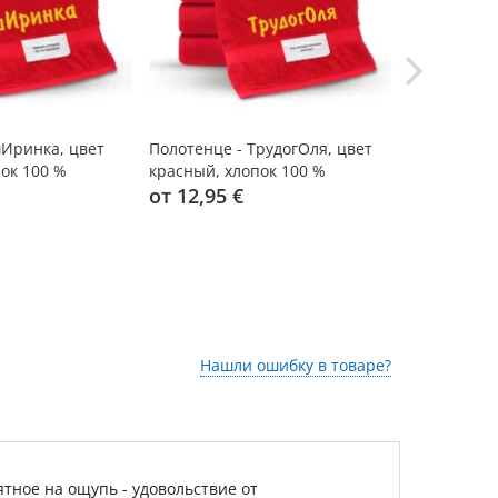
шИринка, цвет
Полотенце - ТрудогОля, цвет
Полотенце 
ок 100 %
красный, хлопок 100 %
синий, хло
от 12,95 €
от 12,95 
Нашли ошибку в товаре?
тное на ощупь - удовольствие от