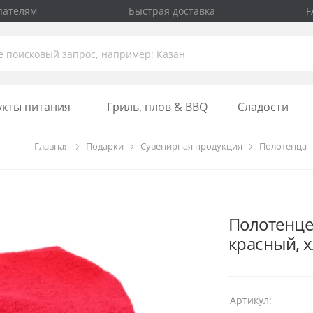
пателям
Быстрая доставка
F
укты питания
Гриль, плов & BBQ
Сладости
Главная
Подарки
Сувенирная продукция
Полотенца
Полотенце
красный, 
Артикул: