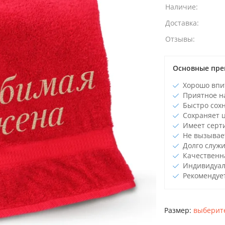
Наличие:
Доставка:
Отзывы:
Основные пре
Хорошо впи
Приятное н
Быстро сох
Сохраняет ц
Имеет серт
Не вызывае
Долго служи
Качественн
Индивидуал
Рекомендует
Размер:
выберите