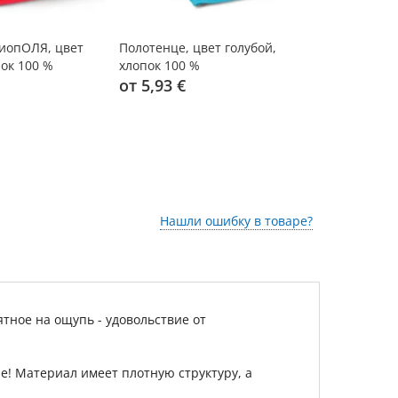
БиопОЛЯ, цвет
Полотенце, цвет голубой,
Полотенце 
ок 100 %
хлопок 100 %
красный, х
от 5,93 €
от 12,95 
Нашли ошибку в товаре?
тное на ощупь - удовольствие от
не! Материал имеет плотную структуру, а