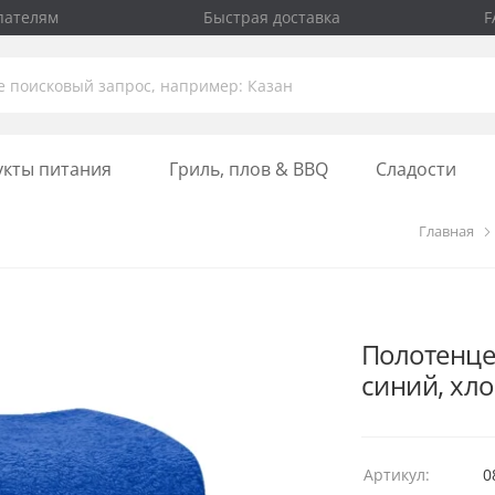
пателям
Быстрая доставка
F
укты питания
Гриль, плов & BBQ
Сладости
Главная
Полотенце
синий, хл
Артикул:
0