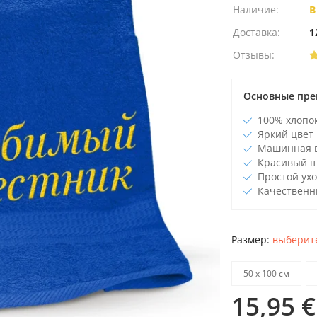
Наличие:
В
Доставка:
1
Отзывы:
Основные пре
100% хлопо
Яркий цвет
Машинная 
Красивый 
Простой ухо
Качественн
Размер:
выберите
50 х 100 см
15,95 €