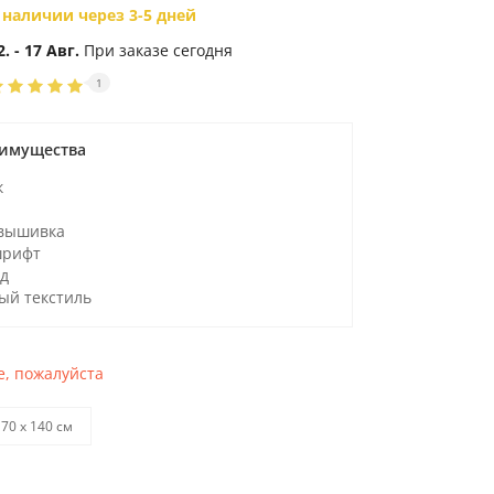
 наличии через 3-5 дней
2. - 17 Авг.
При заказе сегодня
1
имущества
к
вышивка
шрифт
д
ый текстиль
, пожалуйста
70 х 140 см