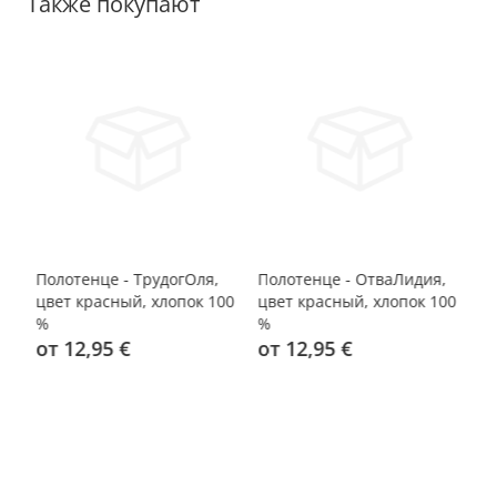
Также покупают
Полотенце - ТрудогОля,
Полотенце - ОтваЛидия,
По
 %
цвет красный, хлопок 100
цвет красный, хлопок 100
кр
%
%
от 12,95 €
от 12,95 €
о