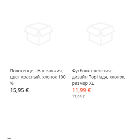
-33%
-
,
Полотенце - Настяльгия,
Футболка женская -
Фу
 %
цвет красный, хлопок 100
дизайн ТорНадя, хлопок,
ди
%
размер XL
хл
15,95 €
11,99 €
1
17,95 €
17