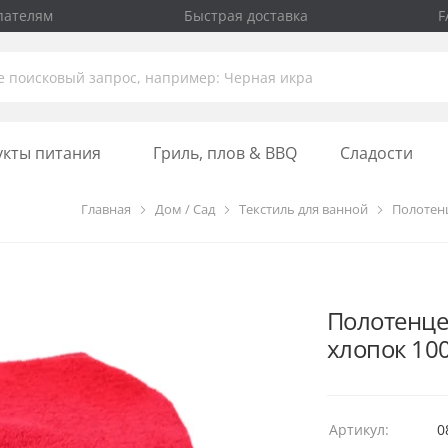
пателям
Быстрая доставка
F
укты питания
Гриль, плов & BBQ
Сладости
Главная
Дом / Сад
Текстиль для ванной
Полотен
Полотенце 
хлопок 10
Артикул:
0