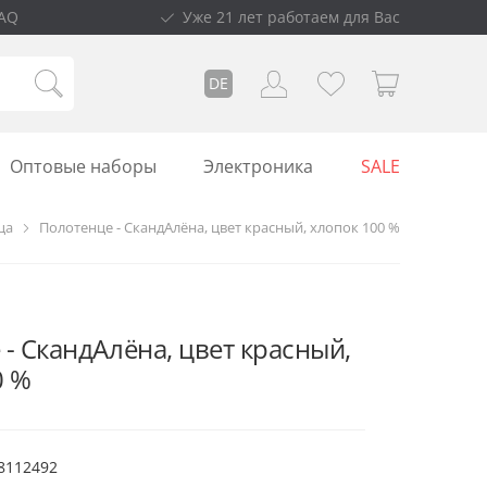
AQ
Уже 21 лет работаем для Вас
DE
Оптовые наборы
Электроника
SALE
ца
Полотенце - СкандАлёна, цвет красный, хлопок 100 %
- СкандАлёна, цвет красный,
0 %
8112492