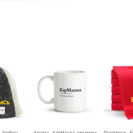
 Зоябись,
Кружка - КарМашка, керамика,
Полотенце - Б