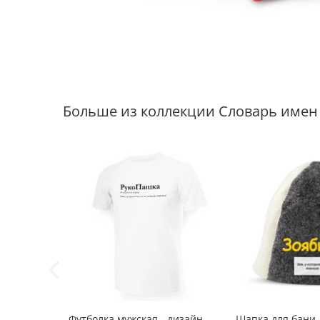
Больше из коллекции Словарь имен
-33%
Футболка мужская - дизайн
Шапка для бани -