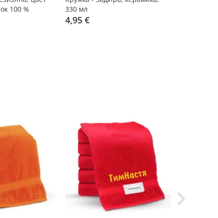
ок 100 %
330 мл
ДвиЖеня, х
4,95 €
11,99 €