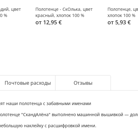
адий, цвет
Полотенце - СкОлька, цвет
Полотенце, ц
00 %
красный, хлопок 100 %
хлопок 100 %
от 12,95 €
от 5,93 €
Почтовые расходы
Отзывы
нят наши полотенца с забавными именами
олотенце "СкандАлёна" выполнено машинной вышивкой — долг
 небольшую наклейку с расшифровкой имени.