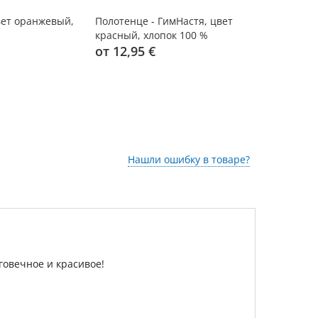
вет оранжевый,
Полотенце - ГимНастя, цвет
Полотенце 
красный, хлопок 100 %
красный, х
от 12,95 €
от 12,95 
Нашли ошибку в товаре?
овечное и красивое!