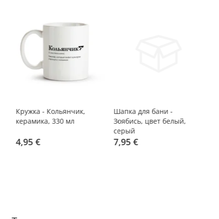
Кружка - Кольянчик,
Шапка для бани -
По
керамика, 330 мл
Зоябись, цвет белый,
цв
серый
%
4,95 €
7,95 €
1