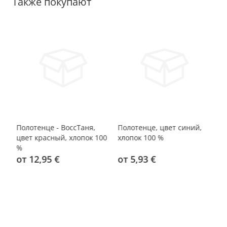
Также покупают
Полотенце - ВоссТаня,
Полотенце, цвет синий,
По
цвет красный, хлопок 100
хлопок 100 %
цв
%
от 12,95 €
от 5,93 €
о