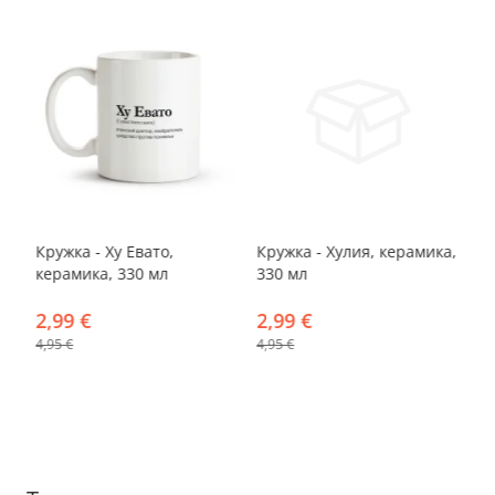
-40%
-40%
-
Кружка - Ху Евато,
Кружка - Хулия, керамика,
Кр
керамика, 330 мл
330 мл
ке
2,99 €
2,99 €
2
4,95 €
4,95 €
4,