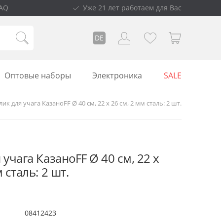
AQ
Уже 21 лет работаем для Вас
DE
Оптовые наборы
Электроника
SALE
лик для учага КазаноFF Ø 40 см, 22 x 26 см, 2 мм сталь: 2 шт.
 учага КазаноFF Ø 40 см, 22 x
 сталь: 2 шт.
08412423