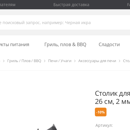
пателям
Быстрая доставка
F
укты питания
Гриль, плов & BBQ
Сладости
а
Гриль / Плов / BBQ
Печи / Учаги
Аксессуары для печи
Сто
Столик для
26 см, 2 мм
-10%
Артикул: