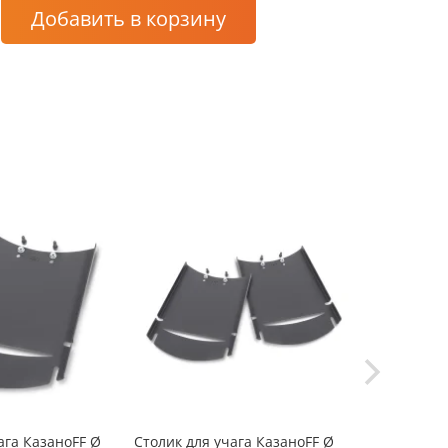
Добавить
в корзину
-10%
ага КазаноFF Ø
Столик для учага КазаноFF Ø
Столик для