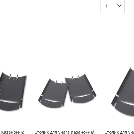
-10%
а КазаноFF Ø
Столик для учага КазаноFF Ø
Столик для уч