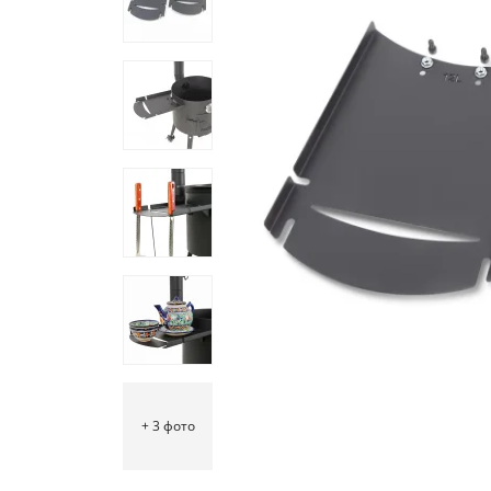
+ 3
фото