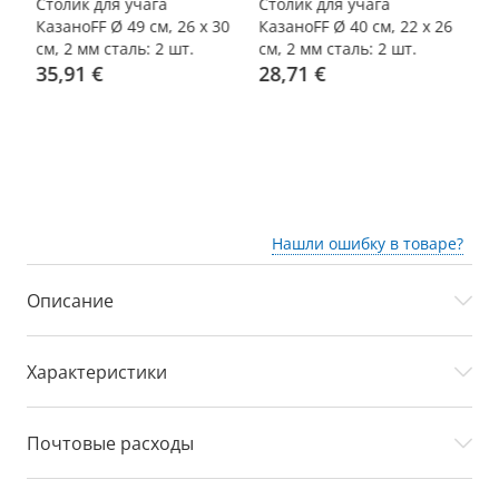
-10%
-10%
Столик для учага
Столик для учага
Ст
0
КазаноFF Ø 49 см, 26 x 30
КазаноFF Ø 40 см, 22 x 26
Ка
см, 2 мм сталь: 2 шт.
см, 2 мм сталь: 2 шт.
см
35,91 €
28,71 €
1
Нашли ошибку в товаре?
Описание
Характеристики
Почтовые расходы