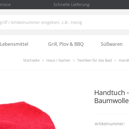
rvice
Schnelle Lieferung
Lebensmittel
Grill, Plov & BBQ
Süßwaren
Startseite
Haus / Garten
Textilien für das Bad
Handt
Handtuch - 
Baumwolle
Artikelnummer: