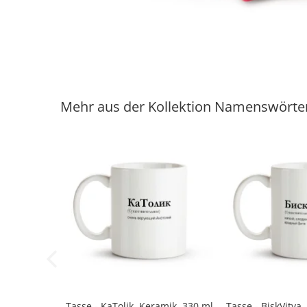
Mehr aus der Kollektion Namenswörte
-40%
Tasse - KaTolik, Keramik, 330 ml
Tasse - BiskVitya