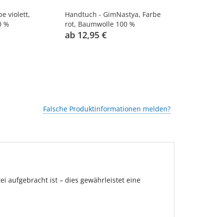
e violett,
Handtuch - GimNastya, Farbe
Handtuch - 
0 %
rot, Baumwolle 100 %
Baumwolle 
ab 12,95 €
ab 12,95 
Falsche Produktinformationen melden?
 aufgebracht ist – dies gewährleistet eine