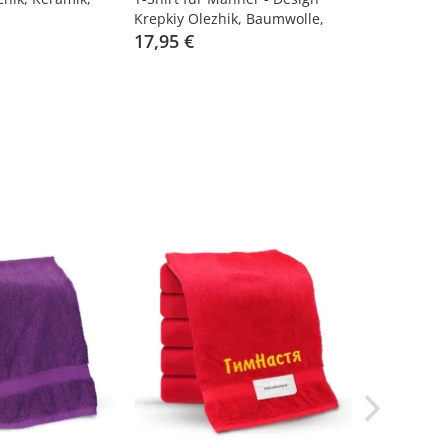
Krepkiy Olezhik, Baumwolle,
ml
Größe 3XL
17,95 €
4,95 €