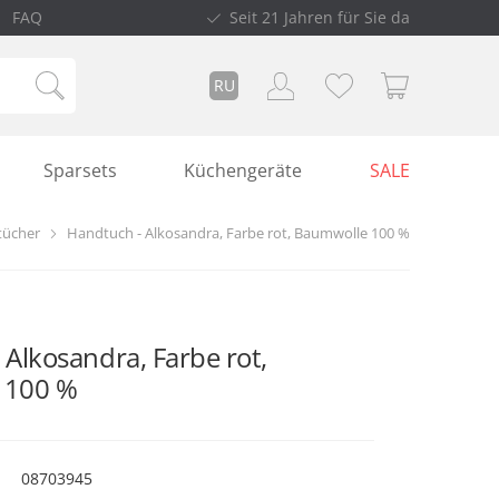
FAQ
Seit 21 Jahren für Sie da
RU
Sparsets
Küchengeräte
SALE
ücher
Handtuch - Alkosandra, Farbe rot, Baumwolle 100 %
Alkosandra, Farbe rot,
 100 %
08703945