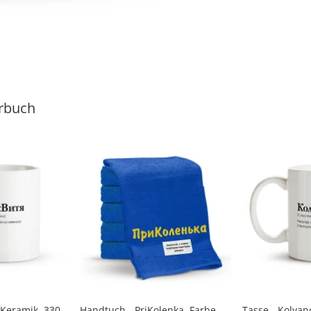
rbuch
, Keramik, 330
Handtuch - PriKolenka, Farbe
Tasse - Kolyan