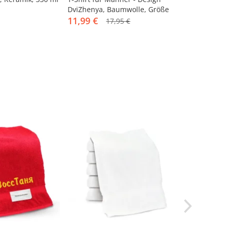
DviZhenya, Baumwolle, Größe
3XL
11,99 €
2,99 €
17,95 €
4,