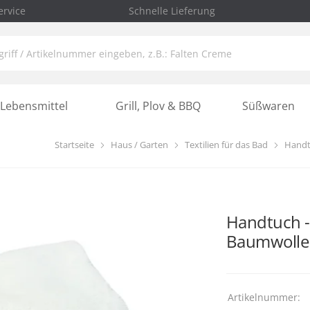
rvice
Schnelle Lieferung
Lebensmittel
Grill, Plov & BBQ
Süßwaren
Startseite
Haus / Garten
Textilien für das Bad
Handt
Handtuch -
Baumwolle
Artikelnummer: