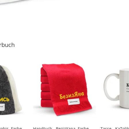
rbuch
abis, Farbe
Handtuch - BezizYana, Farbe
Tasse - KaToli