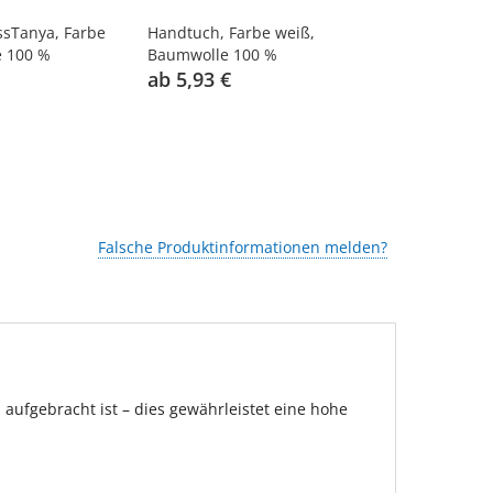
ssTanya, Farbe
Handtuch, Farbe weiß,
Handtuch - 
e 100 %
Baumwolle 100 %
rot, Baumwo
ab 5,93 €
ab 12,95 
Falsche Produktinformationen melden?
ufgebracht ist – dies gewährleistet eine hohe