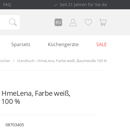
FAQ
Seit 21 Jahren für Sie da
RU
Sparsets
Küchengeräte
SALE
ücher
Handtuch - HmeLena, Farbe weiß, Baumwolle 100 %
 HmeLena, Farbe weiß,
 100 %
08703405