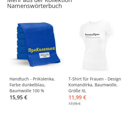
Namenswörterbuch
-33%
k,
Handtuch - PriKolenka,
T-Shirt für Frauen - Design
Ta
Farbe dunkelblau,
KomandIrka, Baumwolle,
33
Baumwolle 100 %
Größe XL
15,95 €
11,99 €
4
17,95 €