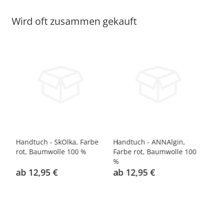
Wird oft zusammen gekauft
Handtuch - SkOlka, Farbe
Handtuch - ANNAlgin,
Ha
0
rot, Baumwolle 100 %
Farbe rot, Baumwolle 100
du
%
10
ab 12,95 €
ab 12,95 €
a