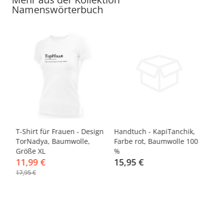
Namenswörterbuch
-33%
gn
T-Shirt für Frauen - Design
Handtuch - KapiTanchik,
Ta
TorNadya, Baumwolle,
Farbe rot, Baumwolle 100
Ke
Größe XL
%
11,99 €
15,95 €
4
17,95 €