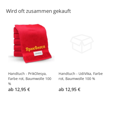
Wird oft zusammen gekauft
rbe
Handtuch - PrikOlesya,
Handtuch - UdiVika, Farbe
Ha
Farbe rot, Baumwolle 100
rot, Baumwolle 100 %
Fa
%
%
ab 12,95 €
ab 12,95 €
a