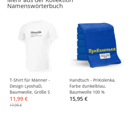
Namenswörterbuch
-33%
T-Shirt für Männer -
Handtuch - PriKolenka,
Ha
Design LyoshaD,
Farbe dunkelblau,
Fa
Baumwolle, Größe S
Baumwolle 100 %
%
11,99 €
15,95 €
1
17,95 €