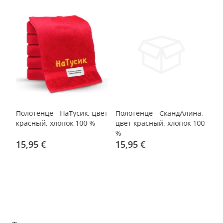
Полотенце - НаТусик, цвет
Полотенце - СкандАлина,
По
красный, хлопок 100 %
цвет красный, хлопок 100
цв
%
15,95 €
15,95 €
1