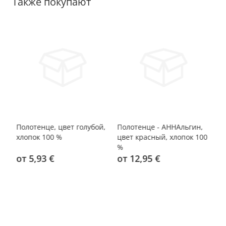
Также покупают
Полотенце, цвет голубой,
Полотенце - АННАльгин,
По
хлопок 100 %
цвет красный, хлопок 100
цв
%
%
от 5,93 €
от 12,95 €
о