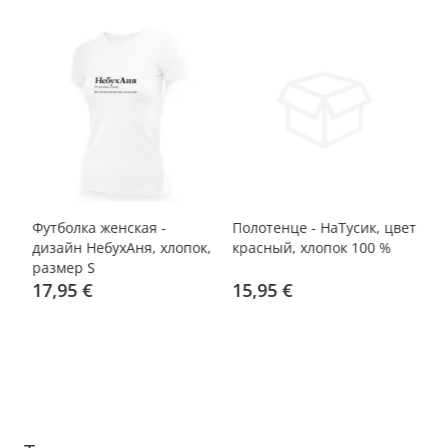
Футболка женская -
Полотенце - НаТусик, цвет
По
00
дизайн НебухАня, хлопок,
красный, хлопок 100 %
цв
размер S
%
17,95 €
15,95 €
1