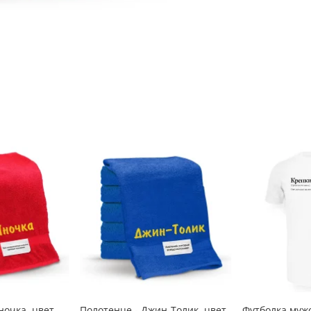
ночка, цвет
Полотенце - Джин-Толик, цвет
Футболка мужс