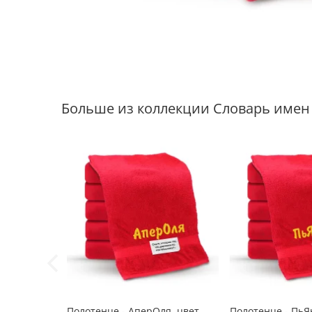
Больше из коллекции Словарь имен
Полотенце - АперОля, цвет
Полотенце - ПьЯ