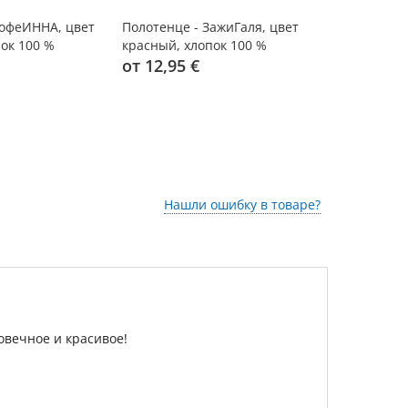
КофеИННА, цвет
Полотенце - ЗажиГаля, цвет
Полотенце 
ок 100 %
красный, хлопок 100 %
синий, хло
от 12,95 €
от 12,95 
Нашли ошибку в товаре?
вечное и красивое!