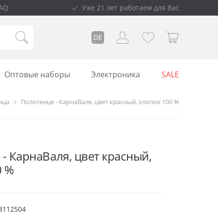
AQ
Уже 21 лет работаем для Вас
DE
Оптовые наборы
Электроника
SALE
нца
Полотенце - КарнаВаля, цвет красный, хлопок 100 %
- КарнаВаля, цвет красный,
0 %
8112504