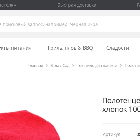
пателям
Быстрая доставка
F
укты питания
Гриль, плов & BBQ
Сладости
Главная
Дом / Сад
Текстиль для ванной
Полоте
Полотенце 
хлопок 10
Артикул:
0