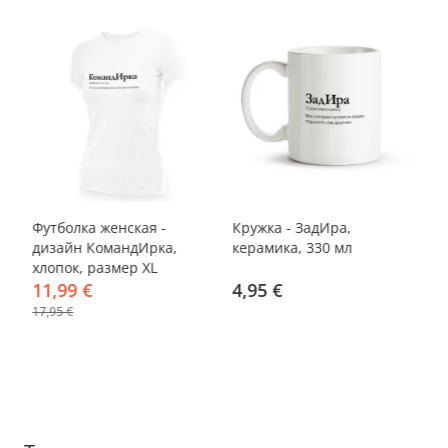
-33%
а,
Футболка женская -
Кружка - ЗадИра,
По
дизайн КомандИрка,
керамика, 330 мл
Пр
хлопок, размер XL
хл
11,99 €
4,95 €
1
17,95 €