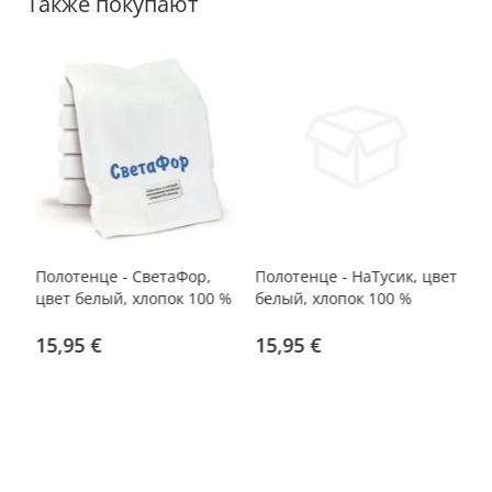
Также покупают
Полотенце - СветаФор,
Полотенце - НаТусик, цвет
По
цвет белый, хлопок 100 %
белый, хлопок 100 %
лу
хл
15,95 €
15,95 €
о