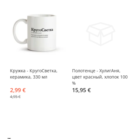
-40%
Кружка - КругоСветка,
Полотенце - ХулигАня,
По
керамика, 330 мл
цвет красный, хлопок 100
цв
%
%
2,99 €
15,95 €
1
4,95 €