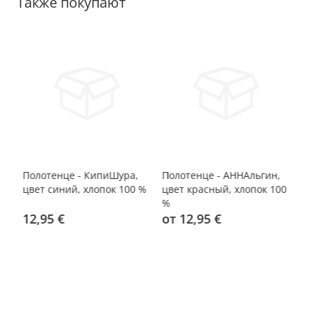
Также покупают
Полотенце - КипиШура,
Полотенце - АННАльгин,
По
цвет синий, хлопок 100 %
цвет красный, хлопок 100
цв
%
%
12,95 €
от 12,95 €
о