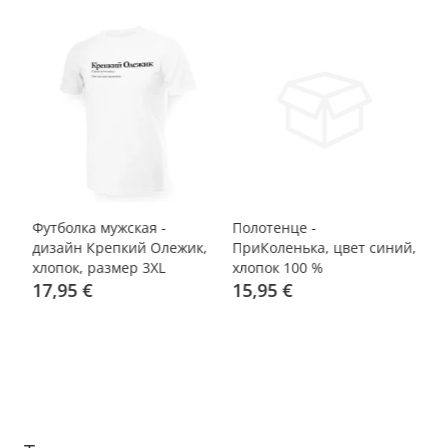
Футболка мужская -
Полотенце -
По
дизайн Крепкий Олежик,
ПриКоленька, цвет синий,
цв
хлопок, размер 3XL
хлопок 100 %
%
17,95 €
15,95 €
1