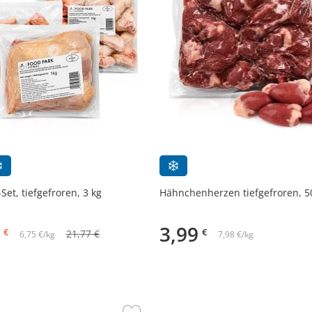
et, tiefgefroren, 3 kg
Hähnchenherzen tiefgefroren, 5
3,99
€
€
21,77 €
6,75 €/kg
7,98 €/kg