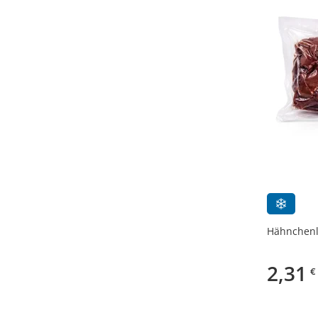
Hähnchenle
2,31
€