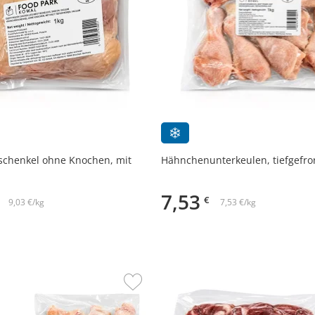
chenkel ohne Knochen, mit
Hähnchenunterkeulen, tiefgefror
7,53
€
9,03 €/kg
7,53 €/kg