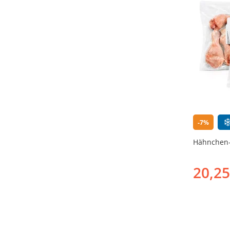
-7%
Hähnchen-S
20,25