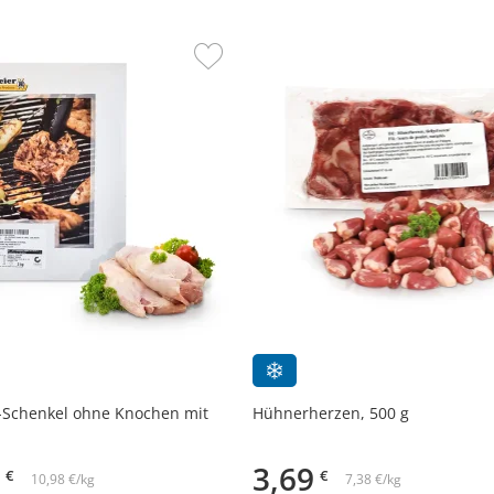
Schenkel ohne Knochen mit
Hühnerherzen, 500 g
3,69
€
€
10,98 €/kg
7,38 €/kg