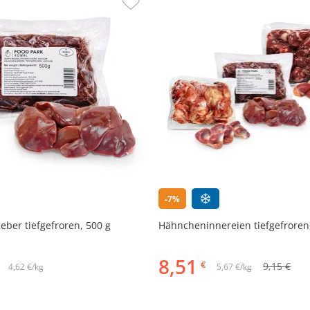
-7%
ber tiefgefroren, 500 g
Hähncheninnereien tiefgefroren
8,51
€
9,15 €
4,62 €/kg
5,67 €/kg