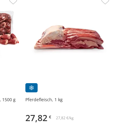
, 1500 g
Pferdefleisch, 1 kg
27,82
€
27,82 €/kg