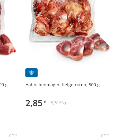
00 g
Hähnchenmägen tiefgefroren, 500 g
2,85
€
5,70 €/kg