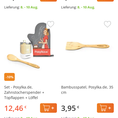
Lieferung:
8. - 10 Aug.
Lieferung:
8. - 10 Aug.
-10%
Set - Posylka.de,
Bambusspatel, Posylka.de, 35
Zahnstocherspender +
cm
Topflappen + Löffel
12,46
3,95
€
€