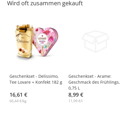
Wird oft zusammen gekauft
-10%
-19%
-
k-2
Geschenkset - Delissimo,
Geschenkset - Arame:
Ge
Tee Lovare + Konfekt 182 g
Geschmack des Frühlings,
To
0,75 L
16,61 €
8,99 €
1
66,44 €/kg
11,99 €/l
41