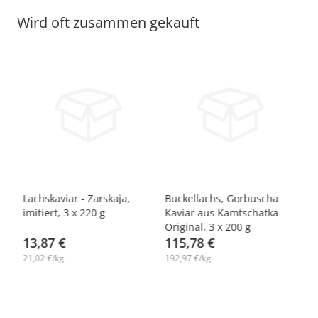
Wird oft zusammen gekauft
-7%
-12%
Lachskaviar - Zarskaja,
Buckellachs, Gorbuscha
Ro
imitiert, 3 х 220 g
Kaviar aus Kamtschatka
Im
Original, 3 х 200 g
х 
13,87 €
115,78 €
4
21,02 €/kg
192,97 €/kg
19