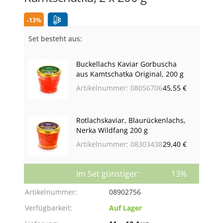
-13%
Set besteht aus:
Buckellachs Kaviar Gorbuscha
aus Kamtschatka Original, 200 g
Artikelnummer: 08056706
45,55 €
Rotlachskaviar, Blaurückenlachs,
Nerka Wildfang 200 g
Artikelnummer: 08303438
29,40 €
Im Set günstiger:
13%
Artikelnummer:
08902756
Verfügbarkeit:
Auf Lager