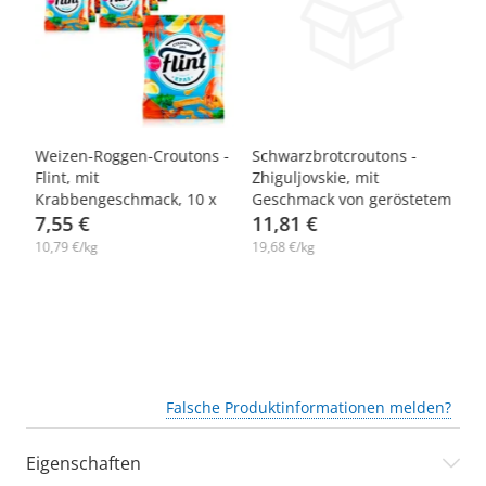
-7%
-7%
-
Weizen-Roggen-Croutons -
Schwarzbrotcroutons -
Sc
Flint, mit
Zhiguljovskie, mit
Zh
Krabbengeschmack, 10 х
Geschmack von geröstetem
Ba
70 g
7,55 €
Knoblauch, 12 х 50 g
11,81 €
1
10,79 €/kg
19,68 €/kg
21
Falsche Produktinformationen melden?
Eigenschaften