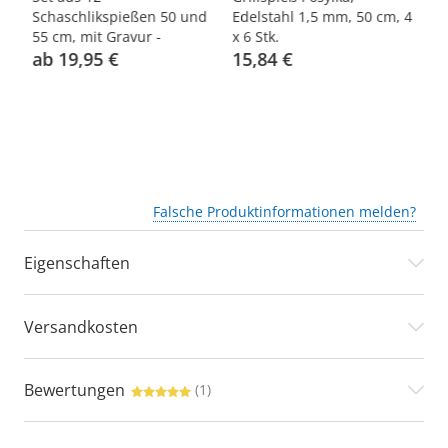
eße
Schaschlikspießen 50 und
Edelstahl 1,5 mm, 50 cm, 4
55
55 cm, mit Gravur -
х 6 Stk.
de
Horizontaler Zen
ab 19,95 €
15,84 €
a
Falsche Produktinformationen melden?
Eigenschaften
Versandkosten
Bewertungen
(1)