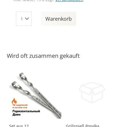
Warenkorb
Wird oft zusammen gekauft
-20%
12
Set aus 12
Grillspieß Posylka,
Se