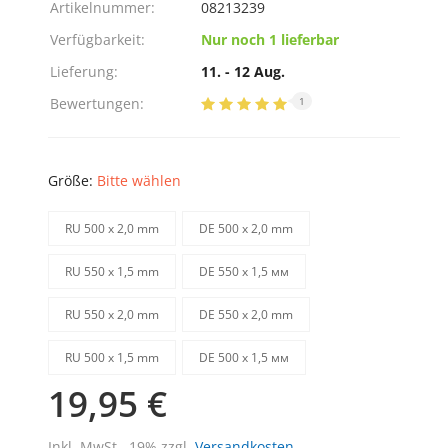
Artikelnummer:
08213239
Verfügbarkeit:
Nur noch 1 lieferbar
Lieferung:
11. - 12 Aug.
Bewertungen:
1
Größe:
Bitte wählen
RU 500 х 2,0 mm
DE 500 х 2,0 mm
RU 550 х 1,5 mm
DE 550 х 1,5 мм
RU 550 х 2,0 mm
DE 550 х 2,0 mm
RU 500 х 1,5 mm
DE 500 х 1,5 мм
19,95 €
Inkl. MwSt., 19% zzgl.
Versandkosten