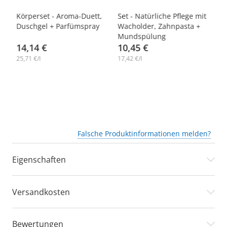
-10%
-10%
-
+
Körperset - Aroma-Duett,
Set - Natürliche Pflege mit
Kö
Duschgel + Parfümspray
Wacholder, Zahnpasta +
Gl
Mundspülung
Pa
14,14 €
10,45 €
1
25,71 €/l
17,42 €/l
25,
Falsche Produktinformationen melden?
Eigenschaften
Versandkosten
Bewertungen