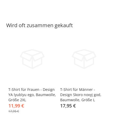
Wird oft zusammen gekauft
-33%
-
T-Shirt für Frauen - Design
T-Shirt für Männer -
T-
YA lyublyu ego, Baumwolle,
Design Skoro novyj god,
De
Größe 2XL
Baumwolle, Größe L
B
11,99 €
17,95 €
a
17,95 €