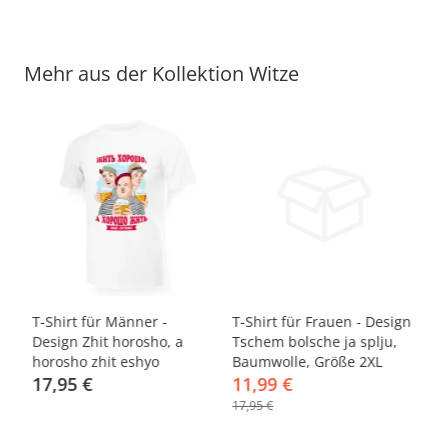
Mehr aus der Kollektion Witze
-33%
-
gn
T-Shirt für Männer -
T-Shirt für Frauen - Design
T-
Design Zhit horosho, a
Tschem bolsche ja splju,
Ka
horosho zhit eshyo
Baumwolle, Größe 2XL
pr
luchshe!, Baumwolle,
17,95 €
11,99 €
Gr
1
Größe L
17,95 €
17