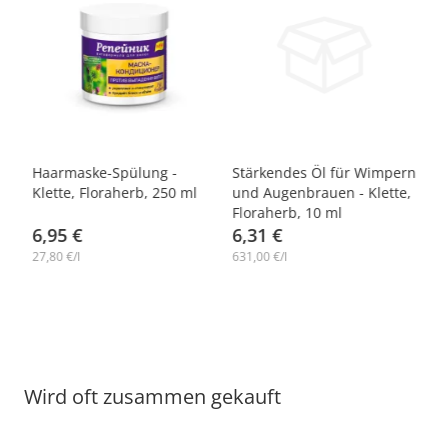
n
Haarmaske-Spülung -
Stärkendes Öl für Wimpern
Klette, Floraherb, 250 ml
und Augenbrauen - Klette,
Floraherb, 10 ml
6,95 €
6,31 €
27,80 €/l
631,00 €/l
Wird oft zusammen gekauft