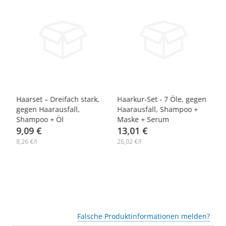
-10%
-10%
-
2
Haarset – Dreifach stark,
Haarkur-Set - 7 Öle, gegen
Ha
gegen Haarausfall,
Haarausfall, Shampoo +
mi
Shampoo + Öl
Maske + Serum
Ko
9,09 €
13,01 €
Ba
2
Pf
8,26 €/l
26,02 €/l
31,
G
Falsche Produktinformationen melden?