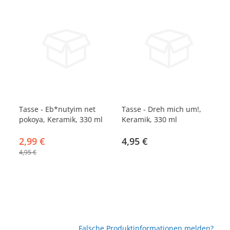
-40%
Tasse - Eb*nutyim net
Tasse - Dreh mich um!,
Ta
pokoya, Keramik, 330 ml
Keramik, 330 ml
33
2,99 €
4,95 €
4
4,95 €
Falsche Produktinformationen melden?