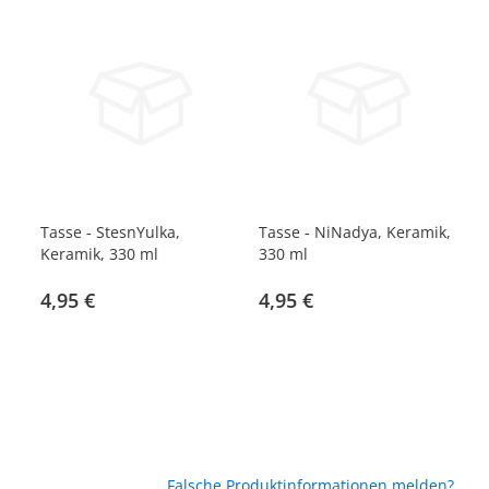
Tasse - StesnYulka,
Tasse - NiNadya, Keramik,
Ta
Keramik, 330 ml
330 ml
go
4,95 €
4,95 €
4
Falsche Produktinformationen melden?