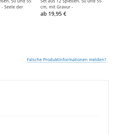
eßen, 50 und 55
Set aus 12 Spießen, 50 und 55
Set aus 6 S
 - Seele der
cm, mit Gravur -
mm mit Gra
Gastronomische Quest
ab 19,95 €
sauberen S
35,95 €
Falsche Produktinformationen melden?