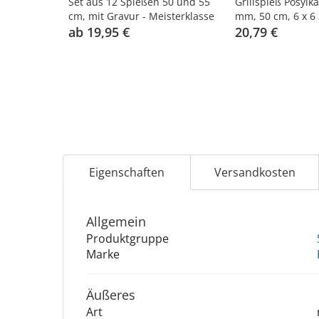
Set aus 12 Spießen 50 und 55
Grillspieß Posylka
cm, mit Gravur - Meisterklasse
mm, 50 cm, 6 х 6 
ab 19,95 €
20,79 €
Eigenschaften
Versandkosten
Allgemein
Produktgruppe
Marke
Äu­ße­res
Art