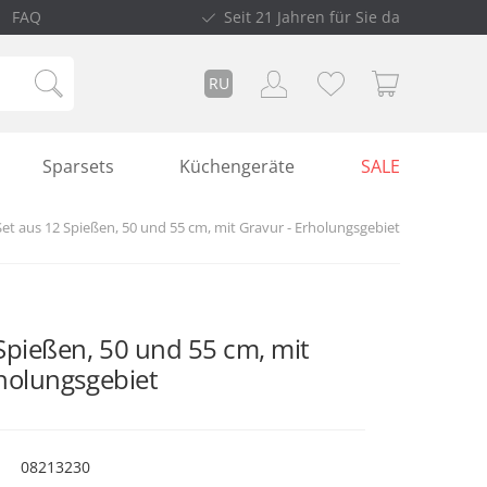
FAQ
Seit 21 Jahren für Sie da
RU
Sparsets
Küchengeräte
SALE
Set aus 12 Spießen, 50 und 55 cm, mit Gravur - Erholungsgebiet
Spießen, 50 und 55 cm, mit
rholungsgebiet
08213230