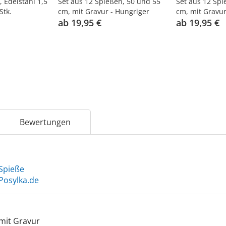
, Edelstahl 1,5
Set aus 12 Spießen, 50 und 55
Set aus 12 Spi
Stk.
cm, mit Gravur - Hungriger
cm, mit Gravur
Instinkt
ab 19,95 €
Gesellschaft
ab 19,95 €
Bewertungen
Spieße
Posylka.de
mit Gravur