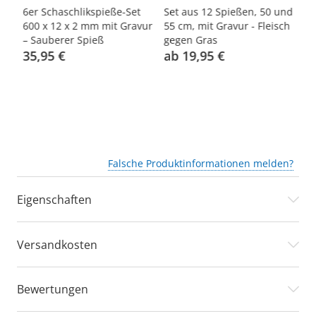
nd
6er Schaschlikspieße-Set
Set aus 12 Spießen, 50 und
6e
600 x 12 x 2 mm mit Gravur
55 cm, mit Gravur - Fleisch
60
– Sauberer Spieß
gegen Gras
– 
35,95 €
ab 19,95 €
3
Falsche Produktinformationen melden?
Eigenschaften
Versandkosten
Bewertungen