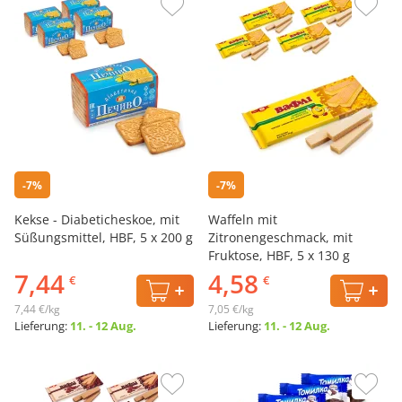
-7%
-7%
Kekse - Diabeticheskoe, mit
Waffeln mit
Süßungsmittel, HBF, 5 х 200 g
Zitronengeschmack, mit
Fruktose, HBF, 5 х 130 g
7,44
4,58
€
€
7,44 €/kg
7,05 €/kg
Lieferung:
11. - 12 Aug.
Lieferung:
11. - 12 Aug.