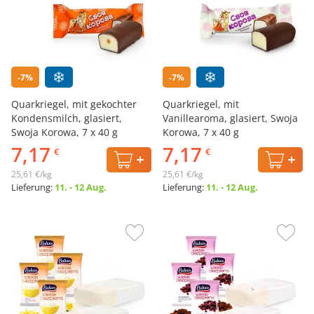
-7%
-7%
Quarkriegel, mit gekochter
Quarkriegel, mit
Kondensmilch, glasiert,
Vanillearoma, glasiert, Swoja
Swoja Korowa, 7 х 40 g
Korowa, 7 х 40 g
7,17
7,17
€
€
25,61 €/kg
25,61 €/kg
Lieferung:
11. - 12 Aug.
Lieferung:
11. - 12 Aug.