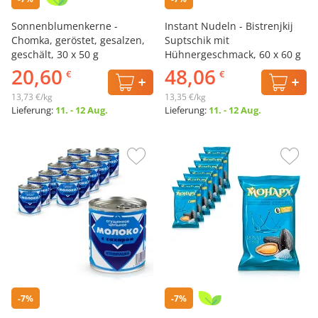
Sonnenblumenkerne -
Instant Nudeln - Bistrenjkij
Chomka, geröstet, gesalzen,
Suptschik mit
geschält, 30 х 50 g
Hühnergeschmack, 60 х 60 g
20,60
48,06
€
€
13,73 €/kg
13,35 €/kg
Lieferung:
11. - 12 Aug.
Lieferung:
11. - 12 Aug.
-7%
-7%