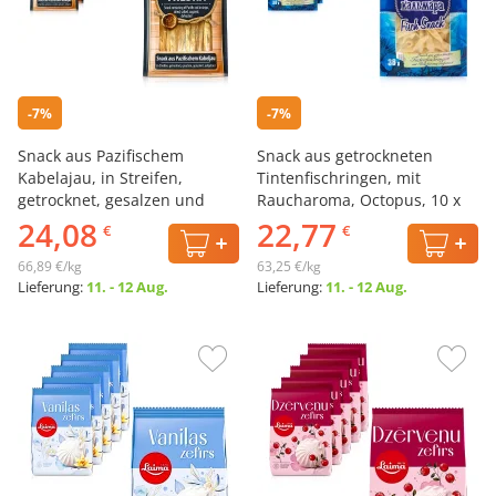
-7%
-7%
Snack aus Pazifischem
Snack aus getrockneten
Kabelajau, in Streifen,
Tintenfischringen, mit
getrocknet, gesalzen und
Raucharoma, Octopus, 10 х
gezuckert, 10 х 36 g
36 g
24,08
22,77
€
€
66,89 €/kg
63,25 €/kg
Lieferung:
11. - 12 Aug.
Lieferung:
11. - 12 Aug.