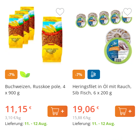
-7%
-7%
Buchweizen, Russkoe pole, 4
Heringsfilet in Öl mit Rauch,
x 900 g
Sib Fisch, 6 х 200 g
11,15
19,06
€
€
3,10 €/kg
15,88 €/kg
Lieferung:
11. - 12 Aug.
Lieferung:
11. - 12 Aug.