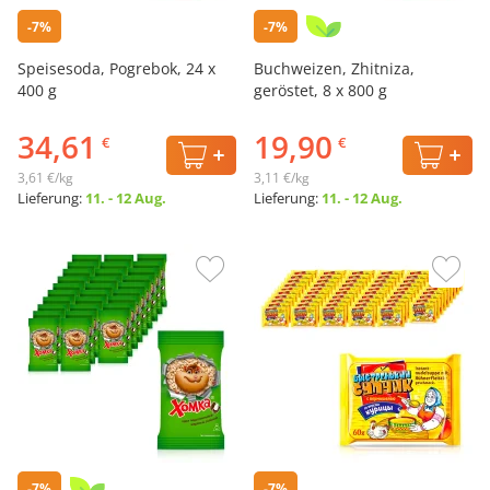
-7%
-7%
Speisesoda, Pogrebok, 24 х
Buchweizen, Zhitniza,
400 g
geröstet, 8 х 800 g
34,61
19,90
€
€
3,61 €/kg
3,11 €/kg
Lieferung:
11. - 12 Aug.
Lieferung:
11. - 12 Aug.
-7%
-7%