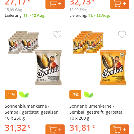
27,17
32,73
15,09 €/kg
13,09 €/kg
Lieferung:
11. - 12 Aug.
Lieferung:
11. - 12 Aug.
-11%
-7%
Sonnenblumenkerne -
Sonnenblumenkerne -
Sembai, geröstet, gesalzen,
Sembai, gestreift, geröstet,
10 х 250 g
10 х 200 g
31,32
31,81
€
€