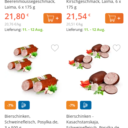
Beerenmoussegeschmack,
Kirschgeschmack, Laima, 6 х
Laima, 6 х 175 g
175 g
21,80
21,54
€
€
20,76 €/kg
20,51 €/kg
Lieferung:
11. - 12 Aug.
Lieferung:
11. - 12 Aug.
-7%
-7%
Bierschinken,
Bierschinken -
Schweinefleisch, Posylka.de,
Kasachstanskaja,
3 х 500 g
Schweinefleisch, Posylka.de,