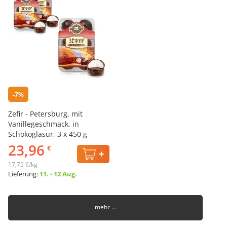
-7%
Zefir - Petersburg, mit
Vanillegeschmack, in
Schokoglasur, 3 х 450 g
23,96
€
17,75 €/kg
Lieferung:
11. - 12 Aug.
mehr ...