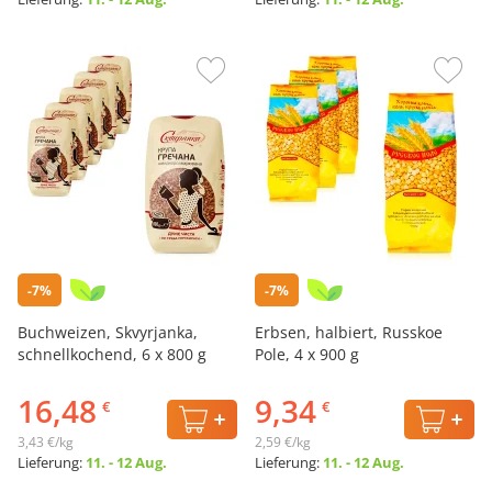
-7%
-7%
Buchweizen, Skvyrjanka,
Erbsen, halbiert, Russkoe
schnellkochend, 6 х 800 g
Pole, 4 х 900 g
16,48
9,34
€
€
3,43 €/kg
2,59 €/kg
Lieferung:
11. - 12 Aug.
Lieferung:
11. - 12 Aug.