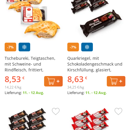
-7%
-7%
Tschebureki, Teigtaschen,
Quarkriegel, mit
mit Schweine- und
Schokoladengeschmack und
Rindfleisch, frittiert,
Kirschfüllung, glasiert,
Lackmann, 3 х 200 g
Zlagoda, 7 х 36 g
8,53
8,63
€
€
14,22 €/kg
34,25 €/kg
Lieferung:
11. - 12 Aug.
Lieferung:
11. - 12 Aug.