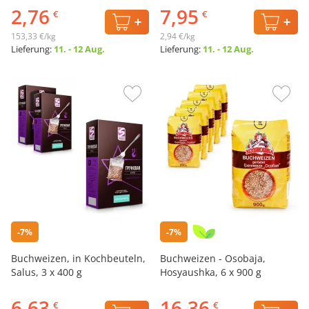
2,76
7,95
€
€
153,33 €/kg
2,94 €/kg
Lieferung:
11. - 12 Aug.
Lieferung:
11. - 12 Aug.
-7%
-7%
Buchweizen, in Kochbeuteln,
Buchweizen - Osobaja,
Salus, 3 х 400 g
Hosyaushka, 6 х 900 g
6,63
16,36
€
€