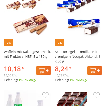
-7%
-7%
Waffeln mit Kakaogeschmack,
Schokoriegel - Tomilka, mit
mit Fruktose, HBF, 5 х 130 g
cremigem Nougat, Akkond, 6
х 30 g
10,18
8,24
€
€
15,66 €/kg
45,78 €/kg
Lieferung:
11. - 12 Aug.
Lieferung:
11. - 12 Aug.