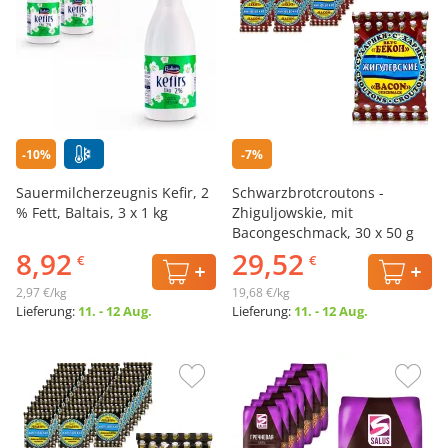
-10%
-7%
Sauermilcherzeugnis Kefir, 2
Schwarzbrotcroutons -
% Fett, Baltais, 3 х 1 kg
Zhiguljowskie, mit
Bacongeschmack, 30 х 50 g
8,92
29,52
€
€
2,97 €/kg
19,68 €/kg
Lieferung:
11. - 12 Aug.
Lieferung:
11. - 12 Aug.