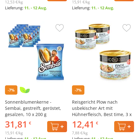
12,53 €/kg
15,91 €/kg
Lieferung:
11. - 12 Aug.
Lieferung:
11. - 12 Aug.
-7%
-7%
Sonnenblumenkerne -
Reisgericht Plow nach
Sembai, gestreift, geröstet,
usbekischer Art mit
gesalzen, 10 х 200 g
Hühnerfleisch, Best time, 3 х
525 g
31,81
12,41
€
€
15,91 €/kg
7,88 €/kg
Lieferung:
11. - 12 Aug.
Lieferung:
11. - 12 Aug.