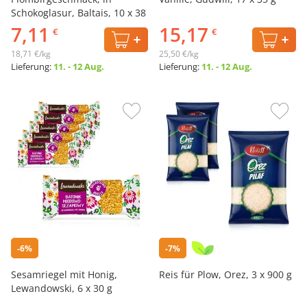
Schokoglasur, Baltais, 10 х 38
g
7,11
15,17
€
€
18,71 €/kg
25,50 €/kg
Lieferung:
11. - 12 Aug.
Lieferung:
11. - 12 Aug.
-6%
-7%
Sesamriegel mit Honig,
Reis für Plow, Orez, 3 х 900 g
Lewandowski, 6 х 30 g