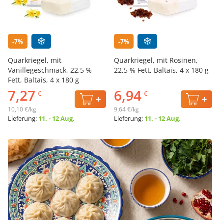
-7%
-7%
Quarkriegel, mit
Quarkriegel, mit Rosinen,
Vanillegeschmack, 22,5 %
22,5 % Fett, Baltais, 4 х 180 g
Fett, Baltais, 4 х 180 g
7,27
6,94
€
€
10,10 €/kg
9,64 €/kg
Lieferung:
11. - 12 Aug.
Lieferung:
11. - 12 Aug.