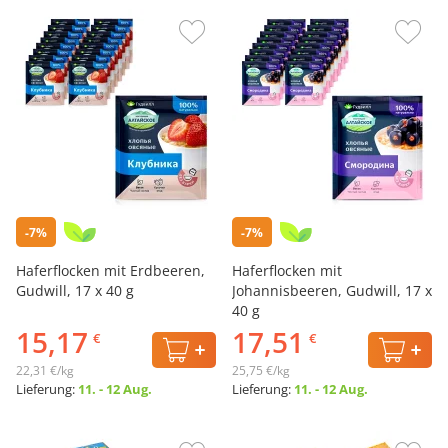
-7%
-7%
Haferflocken mit Erdbeeren,
Haferflocken mit
Gudwill, 17 х 40 g
Johannisbeeren, Gudwill, 17 х
40 g
15,17
17,51
€
€
22,31 €/kg
25,75 €/kg
Lieferung:
11. - 12 Aug.
Lieferung:
11. - 12 Aug.