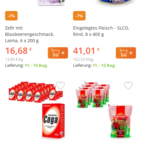
-7%
-7%
Zefir mit
Eingelegtes Fleisch - SLCO,
Blaubeerengeschmack,
Rind, 8 х 400 g
Laima, 6 х 200 g
16,68
41,01
€
€
13,90 €/kg
102,53 €/kg
Lieferung:
11. - 12 Aug.
Lieferung:
11. - 12 Aug.