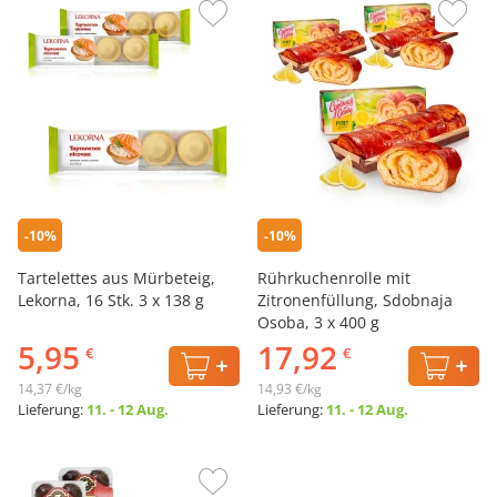
-10%
-10%
Tartelettes aus Mürbeteig,
Rührkuchenrolle mit
Lekorna, 16 Stk. 3 х 138 g
Zitronenfüllung, Sdobnaja
Osoba, 3 х 400 g
5,95
17,92
€
€
14,37 €/kg
14,93 €/kg
Lieferung:
11. - 12 Aug.
Lieferung:
11. - 12 Aug.