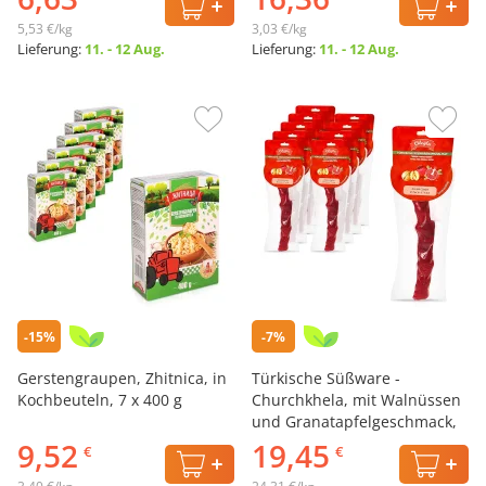
5,53 €/kg
3,03 €/kg
Lieferung:
11. - 12 Aug.
Lieferung:
11. - 12 Aug.
-15%
-7%
Gerstengraupen, Zhitnica, in
Türkische Süßware -
Kochbeuteln, 7 x 400 g
Churchkhela, mit Walnüssen
und Granatapfelgeschmack,
10 x 80 g
9,52
19,45
€
€