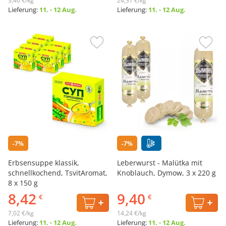
3,40 €/kg
24,31 €/kg
Lieferung:
11. - 12 Aug.
Lieferung:
11. - 12 Aug.
-7%
-7%
Erbsensuppe klassik,
Leberwurst - Malütka mit
schnellkochend, TsvitAromat,
Knoblauch, Dymow, 3 x 220 g
8 x 150 g
8,42
9,40
€
€
7,02 €/kg
14,24 €/kg
Lieferung:
11. - 12 Aug.
Lieferung:
11. - 12 Aug.