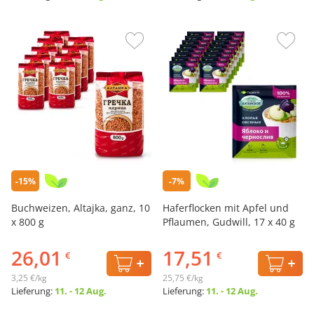
-15%
-7%
Buchweizen, Altajka, ganz, 10
Haferflocken mit Apfel und
х 800 g
Pflaumen, Gudwill, 17 х 40 g
26,01
17,51
€
€
3,25 €/kg
25,75 €/kg
Lieferung:
11. - 12 Aug.
Lieferung:
11. - 12 Aug.