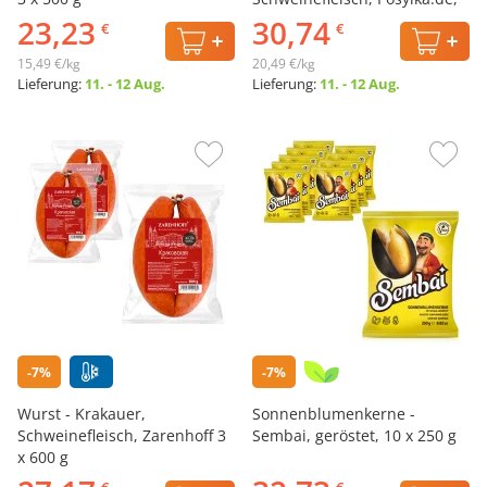
3 х 500 g
23,23
30,74
€
€
15,49 €/kg
20,49 €/kg
Lieferung:
11. - 12 Aug.
Lieferung:
11. - 12 Aug.
-7%
-7%
Wurst - Krakauer,
Sonnenblumenkerne -
Schweinefleisch, Zarenhoff 3
Sembai, geröstet, 10 х 250 g
х 600 g
€
€