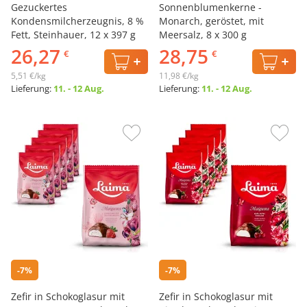
Gezuckertes
Sonnenblumenkerne -
Kondensmilcherzeugnis, 8 %
Monarch, geröstet, mit
Fett, Steinhauer, 12 х 397 g
Meersalz, 8 х 300 g
26,27
28,75
€
€
5,51 €/kg
11,98 €/kg
Lieferung:
11. - 12 Aug.
Lieferung:
11. - 12 Aug.
-7%
-7%
Zefir in Schokoglasur mit
Zefir in Schokoglasur mit