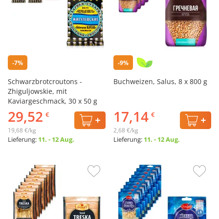
-7%
-9%
Schwarzbrotcroutons -
Buchweizen, Salus, 8 х 800 g
Zhiguljowskie, mit
Kaviargeschmack, 30 х 50 g
29,52
17,14
€
€
19,68 €/kg
2,68 €/kg
Lieferung:
11. - 12 Aug.
Lieferung:
11. - 12 Aug.