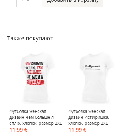
Также покупают
-33%
-33%
-
Футболка женская -
Футболка женская -
Фу
дизайн Чем больше я
дизайн ИстИришка,
ди
сплю, хлопок, размер 2XL
хлопок, размер 2XL
ка
11,99 €
11,99 €
о