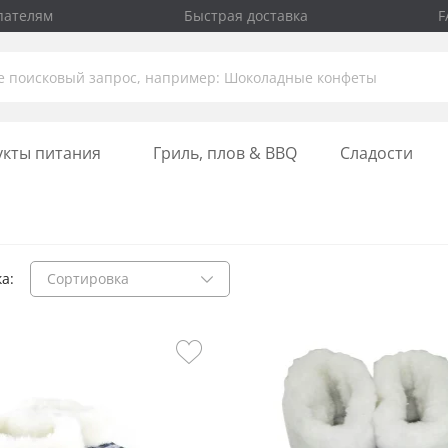
пателям
Быстрая доставка
F
укты питания
Гриль, плов & BBQ
Сладости
а:
Сортировка