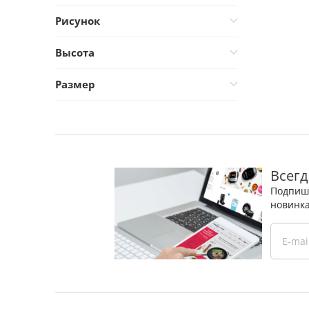
Рисунок
Клетка
(1)
Высота
Цветок
(1)
10 см
(1)
Размер
13 см
(2)
40
(1)
41
(2)
42
(2)
Всегд
43
(2)
Подпиши
новинка
44
(1)
45
(1)