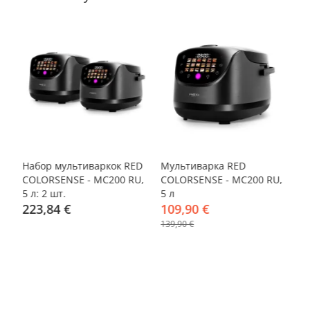
-20%
-21%
ND
Набор мультиваркок RED
Мультиварка RED
М
COLORSENSE - MC200 RU,
COLORSENSE - MC200 RU,
Sk
5 л: 2 шт.
5 л
(п
223,84 €
109,90 €
уп
1
см
139,90 €
14