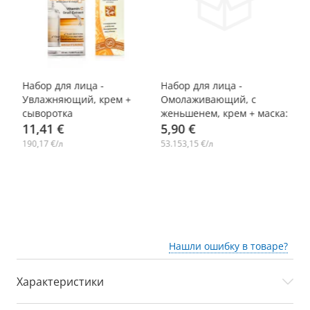
-10%
-10%
-
ив
Набор для лица -
Набор для лица -
На
Увлажняющий, крем +
Омолаживающий, с
не
e
сыворотка
женьшенем, крем + маска:
дл
11,41 €
3 шт.
5,90 €
3
190,17 €/л
53.153,15 €/л
22
Нашли ошибку в товаре?
Характеристики