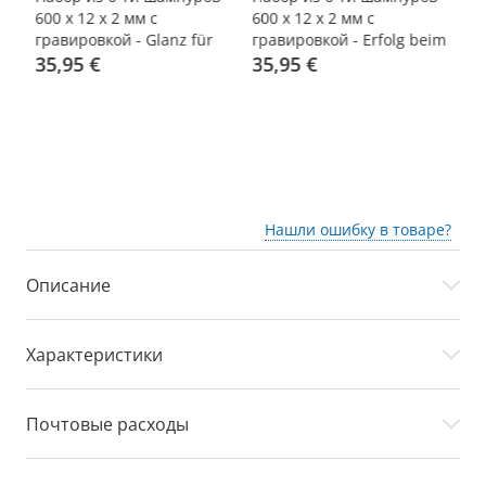
ой
600 x 12 x 2 мм с
600 x 12 x 2 мм с
50
гравировкой - Glanz für
гравировкой - Erfolg beim
-
jeden Spieß!
35,95 €
Schaschlik!
35,95 €
о
Нашли ошибку в товаре?
Описание
Характеристики
Почтовые расходы