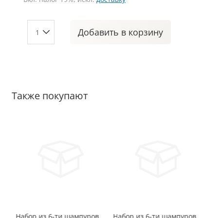
Добавить
в корзину
Также покупают
ов
Набор из 6-ти шампуров
Набор из 6-ти шампуров
На