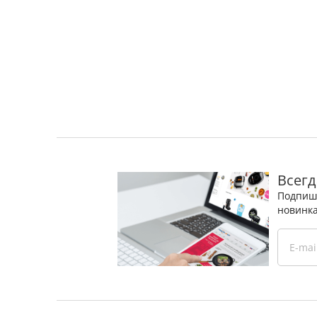
Всегд
Подпиши
новинка