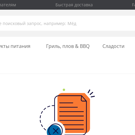
пателям
Быстрая доставка
F
укты питания
Гриль, плов & BBQ
Сладости